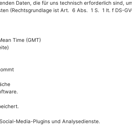
enden Daten, die für uns technisch erforderlich sind, 
sten (Rechtsgrundlage ist Art. 6 Abs. 1 S. 1 lt. f DS-GV
 Mean Time (GMT)
ite)
 kommt
äche
oftware.
eichert.
 Social-Media-Plugins und Analysedienste.